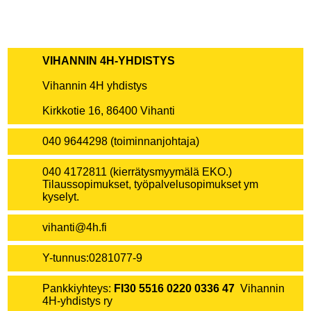
VIHANNIN 4H-YHDISTYS
Vihannin 4H yhdistys
Kirkkotie 16, 86400 Vihanti
040 9644298 (toiminnanjohtaja)
040 4172811 (kierrätysmyymälä EKO.)
Tilaussopimukset, työpalvelusopimukset ym
kyselyt.
vihanti@4h.fi
Y-tunnus:0281077-9
Pankkiyhteys:
FI30 5516 0220 0336 47
Vihannin
4H-yhdistys ry