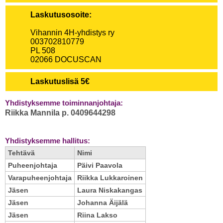
Laskutusosoite:
Vihannin 4H-yhdistys ry
003702810779
PL 508
02066 DOCUSCAN
Laskutuslisä
5€
Yhdistyksemme toiminnanjohtaja:
Riikka Mannila p. 0409644298
Yhdistyksemme hallitus
:
Tehtävä
Nimi
Puheenjohtaja
Päivi Paavola
Varapuheenjohtaja
Riikka Lukkaroinen
Jäsen
Laura Niskakangas
Jäsen
Johanna Äijälä
Jäsen
Riina Lakso